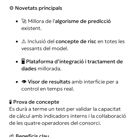
⚙️
Novetats principals
🚀 Millora de l’
algorisme de predicció
existent.
⚠️ Inclusió del
concepte de risc
en totes les
vessants del model.
🖥️
Plataforma d’integració i tractament de
dades
millorada.
👁️
Visor de resultats
amb interfície per a
control en temps real.
🧪
Prova de concepte
Es durà a terme un test per validar la capacitat
de càlcul amb indicadors interns i la col·laboració
de les quatre operadores del consorci.
🌱
Beneficis clau